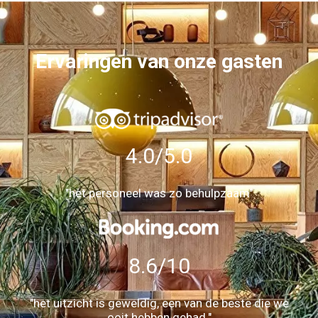
Ervaringen van onze gasten
4.0/5.0
"het personeel was zo behulpzaam"
8.6/10
"het uitzicht is geweldig, een van de beste die we
ooit hebben gehad."